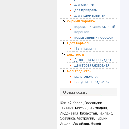
для овсянки
для приправы
для льдом напитки
сырный порошок
перемешивание сырный
порошок
порка сырный порошок
Цвет Кармель
Цвет Кармель
декстроза
Декстроза моногидрат
Декстроза безводная
мальтодекстрин
мальтодекстрин
Браун мальтодекстрин
в настоящее время,
, наша
продукция
экспортируется в
Южной Корее
, Голландии,
Тайваня, России
, Бангладеш,
Индонезия, Казахстан
, Таиланд,
Costarica
, Австралии, Турции
,
Индии, Малайзии
, Новой
Зеландии,
ECT.
и
пользуются