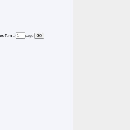
es Turn to
page