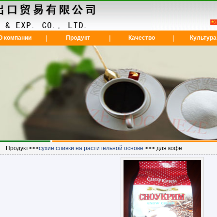
|
|
|
О компании
Продукт
Качество
Культура
Продукт>>>
сухие сливки на растительной основе
>>> для кофе