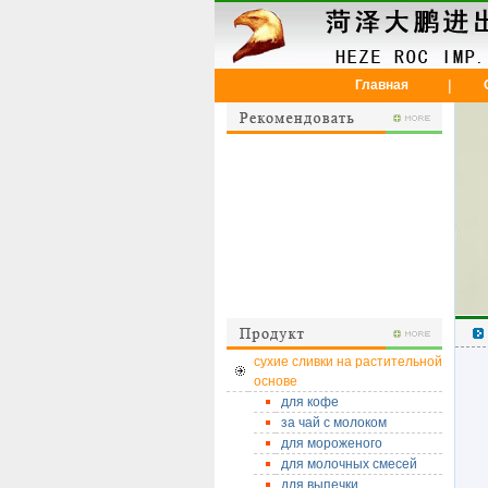
|
Главная
сухие сливки на растительной
основе
для кофе
за чай с молоком
для мороженого
для молочных смесей
для выпечки