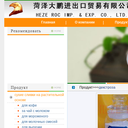
|
|
Главная
О компании
Продук
Продукт>>>
декстроза
сухие сливки на растительной
основе
для кофе
за чай с молоком
для мороженого
для молочных смесей
для выпечки