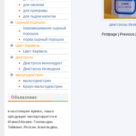
для овсянки
для приправы
для льдом напитки
сырный порошок
декстрозы без
перемешивание сырный
порошок
Firstpage | Previous
порка сырный порошок
Цвет Кармель
Цвет Кармель
декстроза
Декстроза моногидрат
Декстроза безводная
мальтодекстрин
мальтодекстрин
Браун мальтодекстрин
в настоящее время,
, наша
продукция
экспортируется в
Южной Корее
, Голландии,
Тайваня, России
, Бангладеш,
Индонезия, Казахстан
, Таиланд,