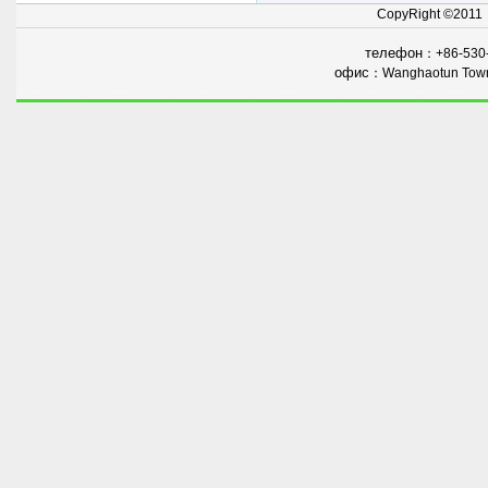
Costarica
, Австралии, Турции
,
CopyRight ©201
Индии, Малайзии
, Новой
Зеландии,
ECT.
и
пользуются
телефон
：+86-530
доверием
наших клиентов.
офис
：Wanghaotun Town,