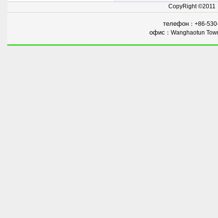
CopyRight ©201
Costarica
, Австралии, Турции
,
Индии, Малайзии
, Новой
телефон
：+86-530
Зеландии,
ECT.
и
пользуются
офис
：Wanghaotun Town,
доверием
наших клиентов.