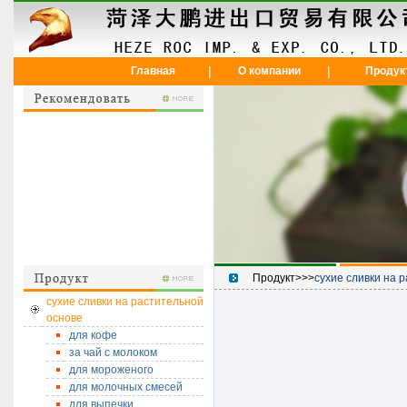
|
|
Главная
О компании
Продук
Продукт>>>
сухие сливки на 
сухие сливки на растительной
основе
для кофе
за чай с молоком
для мороженого
для молочных смесей
для выпечки