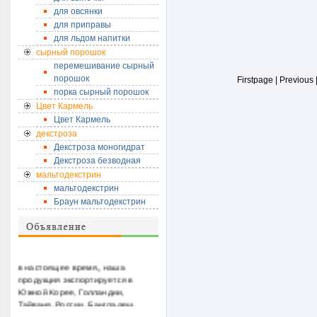
для овсянки
для приправы
для льдом напитки
сырный порошок
перемешивание сырный
порошок
Firstpage | Previous
порка сырный порошок
Цвет Кармель
Цвет Кармель
декстроза
Декстроза моногидрат
Декстроза безводная
мальтодекстрин
мальтодекстрин
Браун мальтодекстрин
в настоящее время,
, наша
продукция
экспортируется в
Южной Корее
, Голландии,
Тайваня, России
, Бангладеш,
Индонезия, Казахстан
, Таиланд,